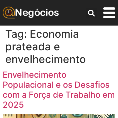
Tag:
Economia
prateada e
envelhecimento
Envelhecimento
Populacional e os Desafios
com a Força de Trabalho em
2025