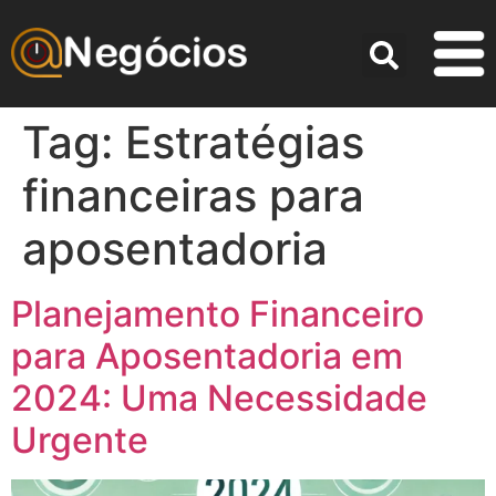
Tag:
Estratégias
financeiras para
aposentadoria
Planejamento Financeiro
para Aposentadoria em
2024: Uma Necessidade
Urgente