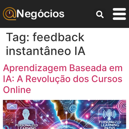
Tag:
feedback
instantâneo IA
Aprendizagem Baseada em
IA: A Revolução dos Cursos
Online