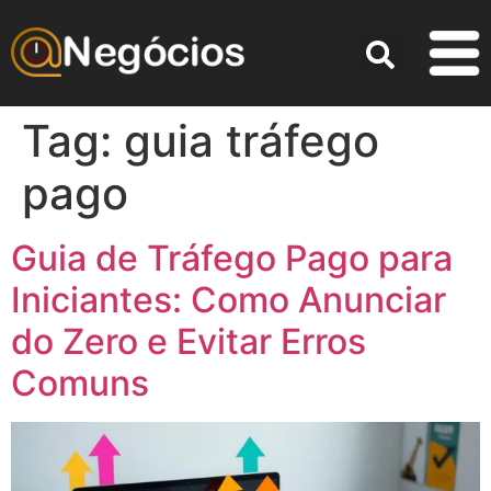
Tag:
guia tráfego
pago
Guia de Tráfego Pago para
Iniciantes: Como Anunciar
do Zero e Evitar Erros
Comuns