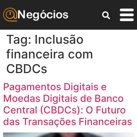
Tag:
Inclusão
financeira com
CBDCs
Pagamentos Digitais e
Moedas Digitais de Banco
Central (CBDCs): O Futuro
das Transações Financeiras