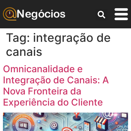
Tag:
integração de
canais
Omnicanalidade e
Integração de Canais: A
Nova Fronteira da
Experiência do Cliente