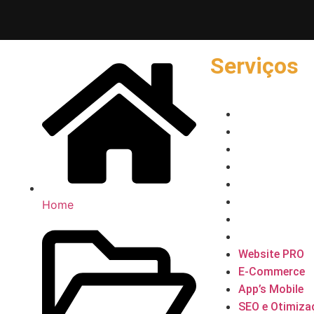
Serviços
Website PRO
E-Commerce
App’s Mobile
SEO e Otimiz
Registro de m
Marketing Digi
Home
Gestão de Red
Campanhas A
Website PRO
E-Commerce
App’s Mobile
SEO e Otimiza