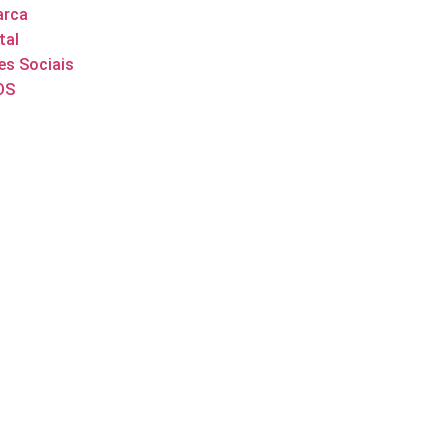
arca
tal
es Sociais
DS