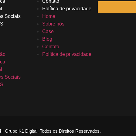
rca
Contato
l
Política de privacidade
s Sociais
Home
DS
Sobre nós
Case
Blog
Contato
ção
Política de privacidade
rca
l
s Sociais
DS
 | Grupo K1 Digital. Todos os Direitos Reservados.