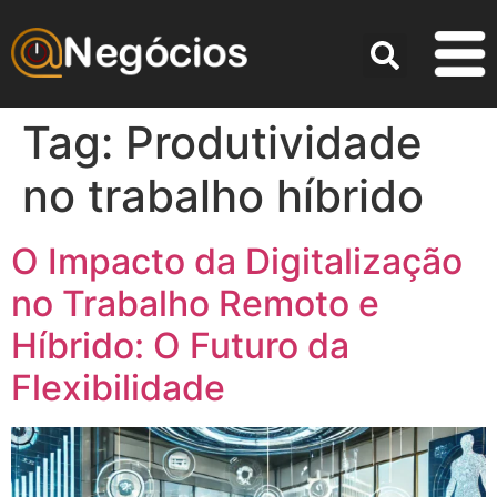
Tag:
Produtividade
no trabalho híbrido
O Impacto da Digitalização
no Trabalho Remoto e
Híbrido: O Futuro da
Flexibilidade