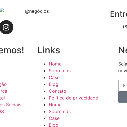
Entr
(
emos!
Links
N
Home
Sej
Sobre nós
novi
Case
ção
Blog
arca
Contato
tal
Política de privacidade
es Sociais
Home
DS
Sobre nós
Case
Blog