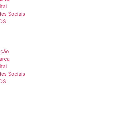
tal
es Sociais
DS
ação
arca
tal
es Sociais
DS