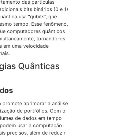
rtamento das partículas
cionais bits binários (0 e 1)
ântica usa “qubits”, que
mesmo tempo. Esse fenômeno,
que computadores quânticos
multaneamente, tornando-os
os em uma velocidade
nais.
gias Quânticas
ados
a promete aprimorar a análise
ização de portfólios. Com o
volumes de dados em tempo
o podem usar a computação
is precisos, além de reduzir