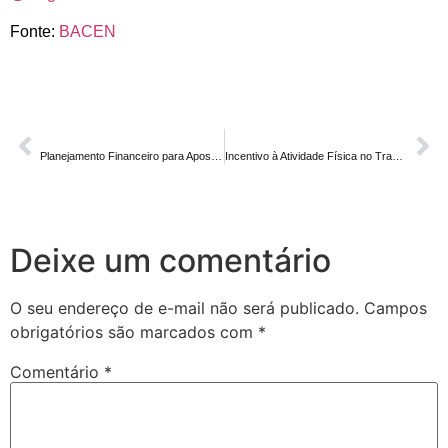
Fonte:
BACEN
ANTERIOR
PRÓXIMO
Planejamento Financeiro para Aposentadoria em 2024: Uma Necessidade Urgente
Incentivo à Atividade Física no Trabalho: Como Melhorar a Saúde dos Colaboradores e Aumentar a Produtividade
Deixe um comentário
O seu endereço de e-mail não será publicado.
Campos
obrigatórios são marcados com
*
Comentário
*